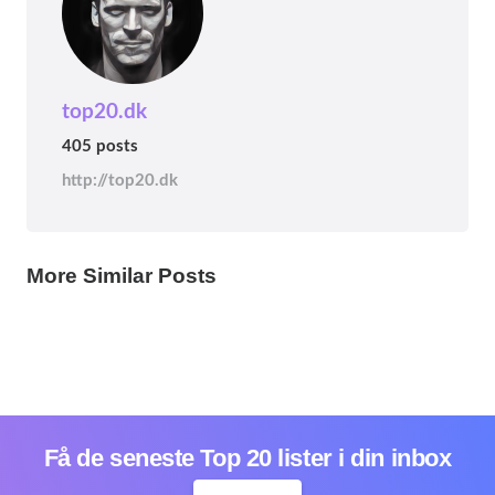
top20.dk
405 posts
http://top20.dk
ÅRSTAL
ÅRSTAL
ÅRSTAL
Top 20 danske begivenheder i år 1896
Top 20 danske begivenheder i år 1895
Top 20 danske begivenheder i år 1894
1 year ago
More Similar Posts
1 year ago
1 year ago
Få de seneste Top 20 lister i din inbox