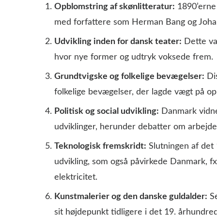
Opblomstring af skønlitteratur:
1890’erne v
med forfattere som Herman Bang og Johan
Udvikling inden for dansk teater:
Dette va
hvor nye former og udtryk voksede frem.
Grundtvigske og folkelige bevægelser:
Dis
folkelige bevægelser, der lagde vægt på op
Politisk og social udvikling:
Danmark vidner
udviklinger, herunder debatter om arbejde
Teknologisk fremskridt:
Slutningen af det 
udvikling, som også påvirkede Danmark, fx
elektricitet.
Kunstmalerier og den danske guldalder:
Se
sit højdepunkt tidligere i det 19. århundr