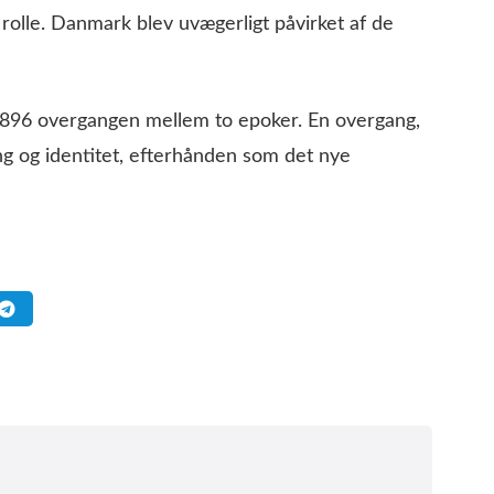
rolle. Danmark blev uvægerligt påvirket af de
 1896 overgangen mellem to epoker. En overgang,
ng og identitet, efterhånden som det nye
e seneste Top 20 lister i din inbox
TI