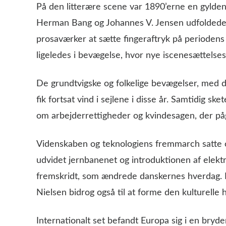
På den litterære scene var 1890’erne en gylden 
Herman Bang og Johannes V. Jensen udfoldede
prosaværker at sætte fingeraftryk på periodens
ligeledes i bevægelse, hvor nye iscenesættelse
De grundtvigske og folkelige bevægelser, med 
fik fortsat vind i sejlene i disse år. Samtidig sk
om arbejderrettigheder og kvindesagen, der påg
Videnskaben og teknologiens fremmarch satte o
udvidet jernbanenet og introduktionen af elektr
fremskridt, som ændrede danskernes hverdag. 
Nielsen bidrog også til at forme den kulturelle h
Internationalt set befandt Europa sig i en bryd