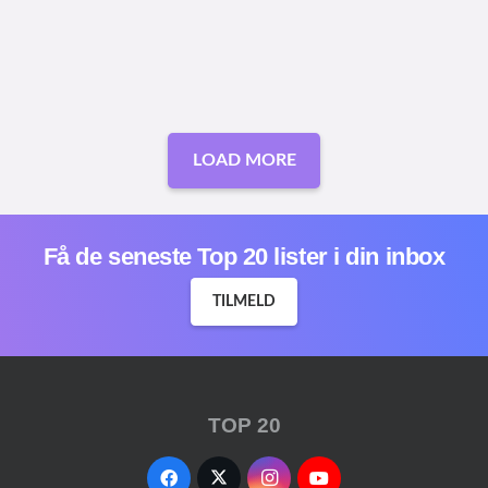
LOAD MORE
Få de seneste Top 20 lister i din inbox
TILMELD
TOP 20