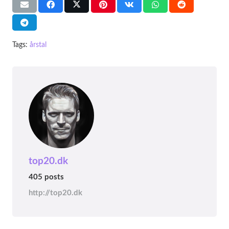
Tags:
årstal
top20.dk
405 posts
http://top20.dk
ÅRSTAL
ÅRSTAL
ÅRSTAL
Top 20 danske begivenheder i år 1896
Top 20 danske begivenheder i år 1895