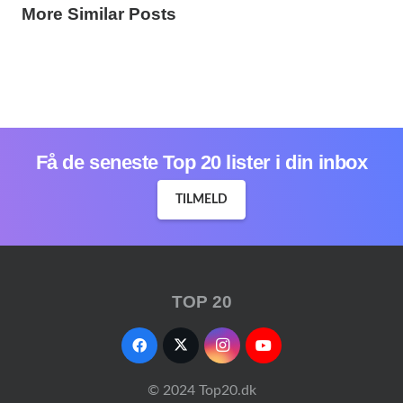
Top 20 danske begivenheder i år 1894
1 year ago
More Similar Posts
1 year ago
1 year ago
Få de seneste Top 20 lister i din inbox
TILMELD
TOP 20
© 2024 Top20.dk