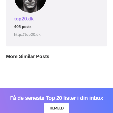
top20.dk
405 posts
http://top20.dk
ÅRSTAL
ÅRSTAL
ÅRSTAL
Top 20 danske begivenheder i år 1896
Top 20 danske begivenheder i år 1895
Top 20 danske begivenheder i år 1894
1 year ago
More Similar Posts
1 year ago
1 year ago
Få de seneste Top 20 lister i din inbox
TILMELD