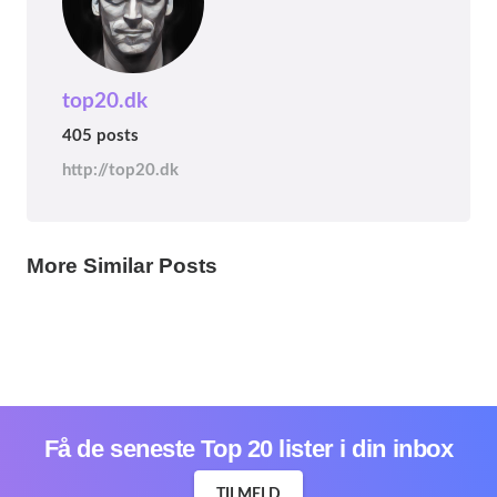
top20.dk
405 posts
http://top20.dk
ÅRSTAL
ÅRSTAL
ÅRSTAL
Top 20 danske begivenheder i år 1896
Top 20 danske begivenheder i år 1895
Top 20 danske begivenheder i år 1894
1 year ago
More Similar Posts
1 year ago
1 year ago
Få de seneste Top 20 lister i din inbox
TILMELD