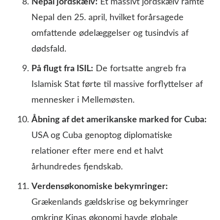
Nepal jordskælv:
Et massivt jordskælv ramte
Nepal den 25. april, hvilket forårsagede
omfattende ødelæggelser og tusindvis af
dødsfald.
På flugt fra ISIL:
De fortsatte angreb fra
Islamisk Stat førte til massive forflyttelser af
mennesker i Mellemøsten.
Åbning af det amerikanske marked for Cuba:
USA og Cuba genoptog diplomatiske
relationer efter mere end et halvt
århundredes fjendskab.
Verdensøkonomiske bekymringer:
Grækenlands gældskrise og bekymringer
omkring Kinas økonomi havde globale