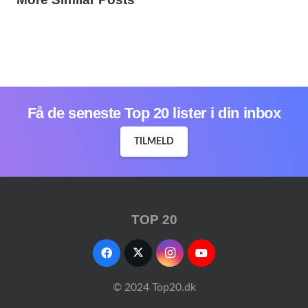
1 year ago
1 year ago
Få de seneste Top 20 lister i din inbox
TILMELD
TOP 20
© 2024 Top20.dk