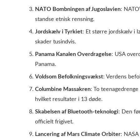
NATO Bombningen af Jugoslavien
: NATO’
standse etnisk rensning.
Jordskælv i Tyrkiet
: Et større jordskælv i
skader tusindvis.
Panama Kanalen Overdragelse
: USA overd
Panama.
Voldsom Befolkningsvækst
: Verdens befo
Columbine Massakren
: To teenagedrenge 
hvilket resultater i 13 døde.
Skabelsen af Bluetooth-teknologi
: Den fø
officielt frigivet.
Lancering af Mars Climate Orbiter
: NASA 