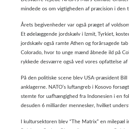
mindede os om vigtigheden af præcision i den t
Årets begivenheder var også præget af voldsom
Et ødelæggende jordskælv i Izmit, Tyrkiet, kost
jordskælv også ramte Athen og forårsagede tab
Colorado, hvor to unge mænd åbnede ild på Co
rykkede desværre også ved vores opfattelse af s
På den politiske scene blev USA-præsident Bill Cl
anklagerne. NATO’s luftangreb i Kosovo forsøgt
stemte for uafhængighed fra Indonesien i en f
desuden 6 milliarder mennesker, hvilket unders
I kultursektoren blev “The Matrix” en milepæl i