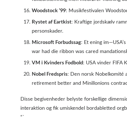
Woodstock ’99
: Musikfestivalen Woodstoc
Rystet af Eartkist
: Kraftige jordskælv ramm
personskader.
Microsoft Forbudssag
: Et ening im—USA’s
war had die ribbon was cared mandations
VM i Kvinders Fodbold
: USA vinder FIFA 
Nobel Fredspris
: Den norsk Nobelkomité 
retirement better and Minillonions contrac
Disse begivenheder belyste forskellige dimension
interaktion og fik umiskendel bordabletted or
“`