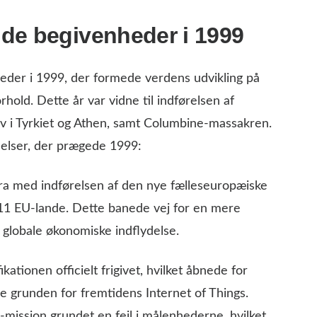
de begivenheder i 1999
der i 1999, der formede verdens udvikling på
orhold. Dette år var vidne til indførelsen af
v i Tyrkiet og Athen, samt Columbine-massakren.
ndelser, der prægede 1999:
a med indførelsen af den nye fælleseuropæiske
i 11 EU-lande. Dette banede vej for en mere
globale økonomiske indflydelse.
ationen officielt frigivet, hvilket åbnede for
 grunden for fremtidens Internet of Things.
ission grundet en fejl i målenhederne, hvilket