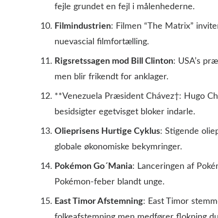
fejle grundet en fejl i målenhederne.
Filmindustrien
: Filmen “The Matrix” invite
nuevascial filmfortælling.
Rigsretssagen mod Bill Clinton
: USA’s præ
men blir frikendt for anklager.
**Venezuela Præsident Chávez†: Hugo Cháv
besidsigter egetvisget bloker indarle.
Olieprisens Hurtige Cyklus
: Stigende oli
globale økonomiske bekymringer.
Pokémon Go´Mania
: Lanceringen af Pok
Pokémon-feber blandt unge.
East Timor Afstemning
: East Timor stemm
folkeafstemning men medfører flokning du