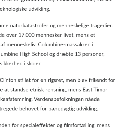
eknologiske udvikling.
me naturkatastrofer og menneskelige tragedier.
ede over 17.000 mennesker livet, mens et
 af menneskeliv. Columbine-massakren i
lumbine High School og dræbte 13 personer,
ikkerhed i skoler.
inton stillet for en rigsret, men blev frikendt for
e at standse etnisk rensning, mens East Timor
olkeafstemning. Verdensbefolkningen nåede
tregede behovet for bæredygtig udvikling.
nden for specialeffekter og filmfortælling, mens