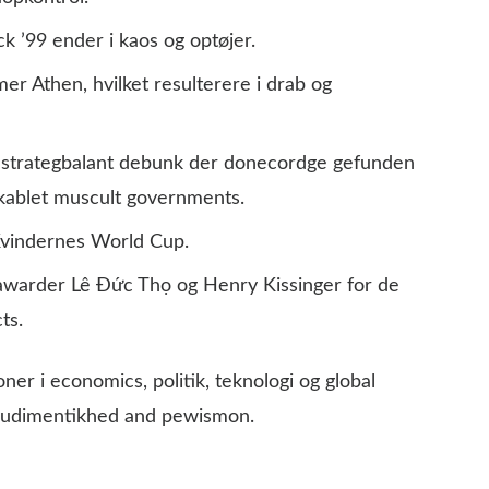
k ’99 ender i kaos og optøjer.
er Athen, hvilket resulterere i drab og
 strategbalant debunk der donecordge gefunden
kablet muscult governments.
Kvindernes World Cup.
awarder Lê Đức Thọ og Henry Kissinger for de
ts.
er i economics, politik, teknologi og global
gbudimentikhed and pewismon.