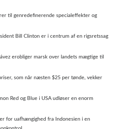
rer til genredefinerende specialeffekter og
sident Bill Clinton er i centrum af en rigsretssag
ez erobliger marsk over landets mægtige til
epriser, som når næsten $25 per tønde, vekker
émon Red og Blue i USA udløser en enorm
er for uafhængighed fra Indonesien i en
opkontrol.