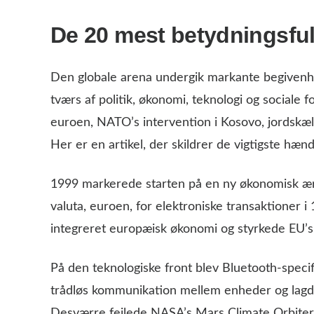
De 20 mest betydningsful
Den globale arena undergik markante begivenhe
tværs af politik, økonomi, teknologi og sociale f
euroen, NATO’s intervention i Kosovo, jordskæl
Her er en artikel, der skildrer de vigtigste hæ
1999 markerede starten på en ny økonomisk ær
valuta, euroen, for elektroniske transaktioner 
integreret europæisk økonomi og styrkede EU’s 
På den teknologiske front blev Bluetooth-specifik
trådløs kommunikation mellem enheder og lagde
Desværre fejlede NASA’s Mars Climate Orbiter-m