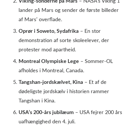
Viking-sonderne på Mars
– NASA’s Viking 1
lander på Mars og sender de første billeder
af Mars’ overflade.
Oprør i Soweto, Sydafrika
– En stor
demonstration af sorte skoleelever, der
protester mod apartheid.
Montreal Olympiske Lege
– Sommer-OL
afholdes i Montreal, Canada.
Tangshan-jordskælvet, Kina
– Et af de
dødeligste jordskælv i historien rammer
Tangshan i Kina.
USA’s 200-års jubilæum
– USA fejrer 200 års
uafhængighed den 4. juli.