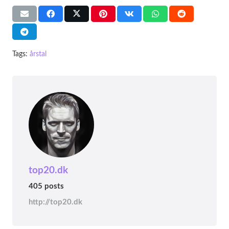
Tags:
årstal
top20.dk
405 posts
http://top20.dk
ÅRSTAL
ÅRSTAL
ÅRSTAL
Top 20 danske begivenheder i år 1896