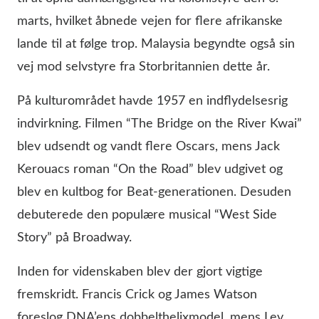
marts, hvilket åbnede vejen for flere afrikanske
lande til at følge trop. Malaysia begyndte også sin
vej mod selvstyre fra Storbritannien dette år.
På kulturområdet havde 1957 en indflydelsesrig
indvirkning. Filmen “The Bridge on the River Kwai”
blev udsendt og vandt flere Oscars, mens Jack
Kerouacs roman “On the Road” blev udgivet og
blev en kultbog for Beat-generationen. Desuden
debuterede den populære musical “West Side
Story” på Broadway.
Inden for videnskaben blev der gjort vigtige
fremskridt. Francis Crick og James Watson
foreslog DNA’ens dobbelthelixmodel, mens Lev