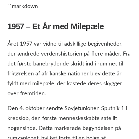
“`markdown
1957 – Et År med Milepæle
Året 1957 var vidne til adskillige begivenheder,
der ændrede verdenshistorien på flere måder. Fra
det første banebrydende skridt ind i rummet til
frigørelsen af afrikanske nationer blev dette år
fyldt med milepæle, der kastede deres skygger
over fremtiden.
Den 4. oktober sendte Sovjetunionen Sputnik 1 i
kredsløb, den første menneskeskabte satellit
nogensinde. Dette markerede begyndelsen på
rumkapløbet, hvilket førte til en bølge af