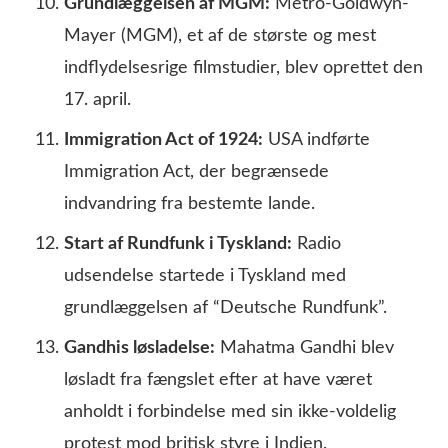
Grundlæggelsen af MGM:
Metro-Goldwyn-
Mayer (MGM), et af de største og mest
indflydelsesrige filmstudier, blev oprettet den
17. april.
Immigration Act of 1924:
USA indførte
Immigration Act, der begrænsede
indvandring fra bestemte lande.
Start af Rundfunk i Tyskland:
Radio
udsendelse startede i Tyskland med
grundlæggelsen af “Deutsche Rundfunk”.
Gandhis løsladelse:
Mahatma Gandhi blev
løsladt fra fængslet efter at have været
anholdt i forbindelse med sin ikke-voldelig
protest mod britisk styre i Indien.