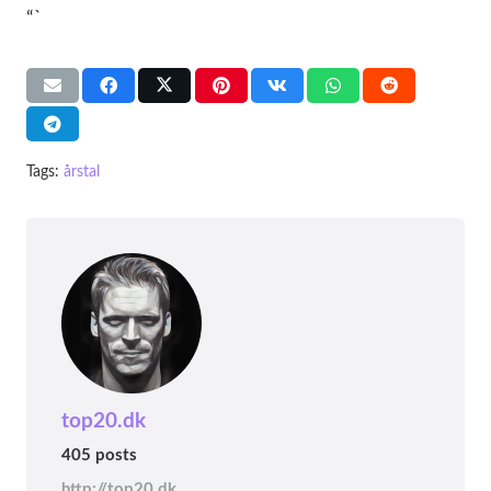
“`
Tags:
årstal
top20.dk
405 posts
http://top20.dk