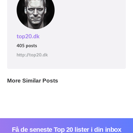
top20.dk
405 posts
http://top20.dk
ÅRSTAL
ÅRSTAL
ÅRSTAL
Top 20 danske begivenheder i år 1896
Top 20 danske begivenheder i år 1895
Top 20 danske begivenheder i år 1894
1 year ago
More Similar Posts
1 year ago
1 year ago
Få de seneste Top 20 lister i din inbox