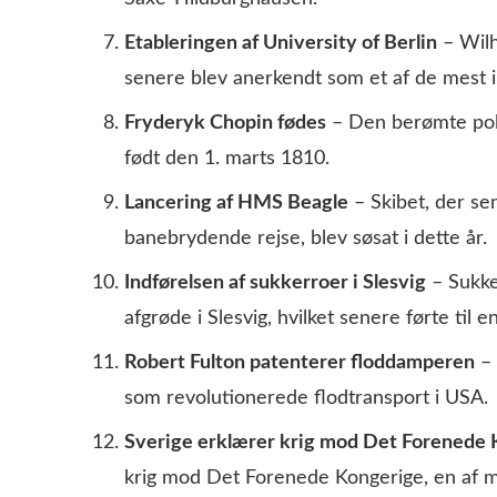
Etableringen af University of Berlin
– Wilh
senere blev anerkendt som et af de mest in
Fryderyk Chopin fødes
– Den berømte pols
født den 1. marts 1810.
Lancering af HMS Beagle
– Skibet, der se
banebrydende rejse, blev søsat i dette år.
Indførelsen af sukkerroer i Slesvig
– Sukke
afgrøde i Slesvig, hvilket senere førte til e
Robert Fulton patenterer floddamperen
– 
som revolutionerede flodtransport i USA.
Sverige erklærer krig mod Det Forenede 
krig mod Det Forenede Kongerige, en af m