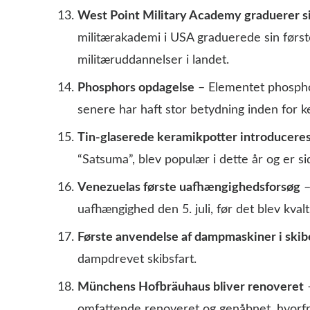
West Point Military Academy graduerer si
militærakademi i USA graduerede sin første 
militæruddannelser i landet.
Phosphors opdagelse
– Elementet phosphor 
senere har haft stor betydning inden for k
Tin-glaserede keramikpotter introduceres
“Satsuma”, blev populær i dette år og er s
Venezuelas første uafhængighedsforsøg
–
uafhængighed den 5. juli, før det blev kval
Første anvendelse af dampmaskiner i skib
dampdrevet skibsfart.
Münchens Hofbräuhaus bliver renoveret
–
omfattende renoveret og genåbnet, hvorfra 