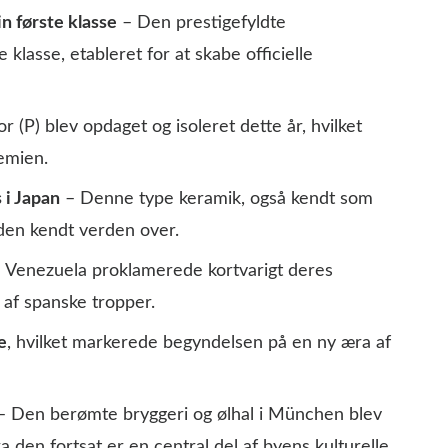
n første klasse
– Den prestigefyldte
klasse, etableret for at skabe officielle
(P) blev opdaget og isoleret dette år, hvilket
emien.
 i Japan
– Denne type keramik, også kendt som
iden kendt verden over.
 Venezuela proklamerede kortvarigt deres
t af spanske tropper.
e
, hvilket markerede begyndelsen på en ny æra af
 Den berømte bryggeri og ølhal i München blev
den fortsat er en central del af byens kulturelle