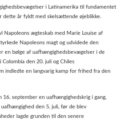
gighedsbevægelser i Latinamerika til fundamentet
r dette år fyldt med skelsættende øjeblikke.
ivl Napoleons ægteskab med Marie Louise af
b styrkede Napoleons magt og udvidede den
der en bølge af uafhængighedsbevægelser i de
 Colombia den 20. juli og Chiles
 indledte en langvarig kamp for frihed fra den
n 16. september en uafhængighedskrig i gang,
afhængighed den 5. juli, før de blev
nheder lagde grunden til den senere