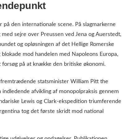
vendepunkt
r på den internationale scene. På slagmarkerne
g med sejre over Preussen ved Jena og Auerstedt,
rbundet og opløsningen af det Hellige Romerske
eng blokade mod handelen med Napoleons Europa,
t forsøg på at knække den britiske økonomi.
n fremtrædende statsminister William Pitt the
indledende afvikling af monopolpraksis gennem
ndariske Lewis og Clark-ekspedition triumferende
gentina tog det første skridt mod national
tige udgivelser og opdagelser. Publikationen