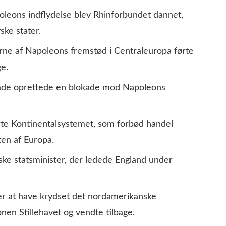
leons indflydelse blev Rhinforbundet dannet,
ske stater.
erne af Napoleons fremstød i Centraleuropa førte
ge.
flåde oprettede en blokade mod Napoleons
rte Kontinentalsystemet, som forbød handel
ten af Europa.
iske statsminister, der ledede England under
ter at have krydset det nordamerikanske
nen Stillehavet og vendte tilbage.