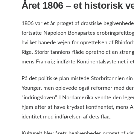
Året 1806 – et historisk 
1806 var et år præget af drastiske begivenhede
fortsatte Napoleon Bonapartes erobringsfeltto
hvilket banede vejen for oprettelsen af Rhinfo
Rige. Storbritanniens flåde opretholdt en str
mens Frankrig indførte Kontinentalsystemet i e
På det politiske plan mistede Storbritannien si
Younger, men oplevede også reformer med den 
“indringsloven”. I Nordamerika vendte den lege
hjem efter at have krydset kontinentet, mens Ar
identitet med indførelsen af dets flag.
Kulturelt blev årets begivenheder præget af vig