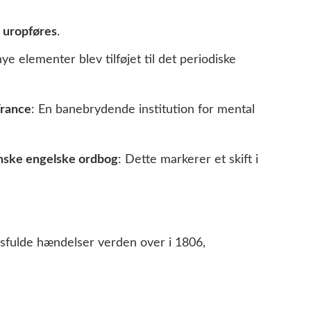
0 uropføres
.
nye elementer blev tilføjet til det periodiske
France
: En banebrydende institution for mental
nske engelske ordbog
: Dette markerer et skift i
gsfulde hændelser verden over i 1806,