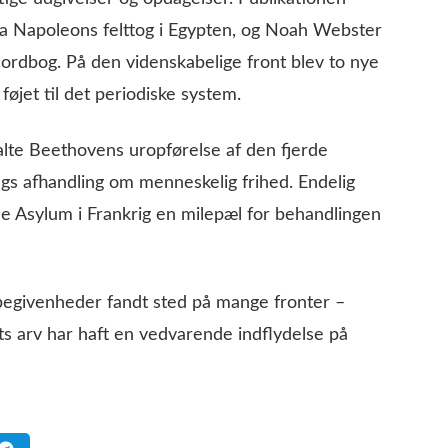
a Napoleons felttog i Egypten, og Noah Webster
rdbog. På den videnskabelige front blev to nye
øjet til det periodiske system.
talte Beethovens uropførelse af den fjerde
gs afhandling om menneskelig frihed. Endelig
 Asylum i Frankrig en milepæl for behandlingen
 begivenheder fandt sted på mange fronter –
Dets arv har haft en vedvarende indflydelse på