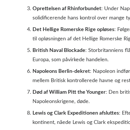
Oprettelsen af Rhinforbundet
: Under Napo
solidificerende hans kontrol over mange ty
Det Hellige Romerske Rige opløses
: Følg
til opløsningen af det Hellige Romerske Ri
British Naval Blockade
: Storbritanniens 
Europa, som påvirkede handelen.
Napoleons Berlin-dekret
: Napoleon indfø
mellem Britisk kontrollerede havne og res
Død af William Pitt the Younger
: Den brit
Napoleonskrigene, døde.
Lewis og Clark Expeditionen afsluttes
: Ef
kontinent, nåede Lewis og Clark ekspeditio